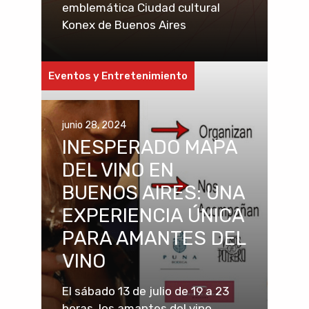
emblemática Ciudad cultural
Konex de Buenos Aires
Eventos y Entretenimiento
junio 28, 2024
INESPERADO MAPA
DEL VINO EN
BUENOS AIRES: UNA
EXPERIENCIA ÚNICA
PARA AMANTES DEL
VINO
El sábado 13 de julio de 19 a 23
horas, los amantes del vino