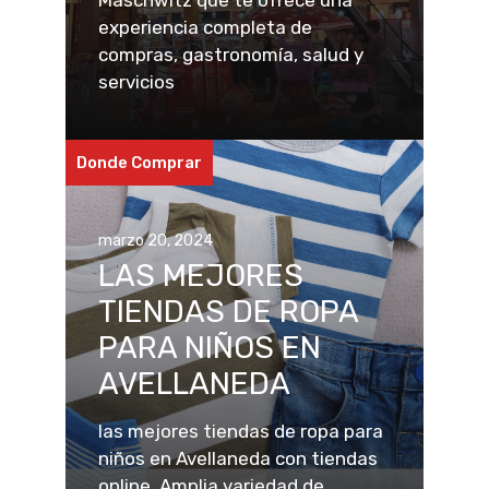
experiencia completa de
compras, gastronomía, salud y
servicios
Donde Comprar
marzo 20, 2024
LAS MEJORES
TIENDAS DE ROPA
PARA NIÑOS EN
AVELLANEDA
las mejores tiendas de ropa para
niños en Avellaneda con tiendas
online. Amplia variedad de