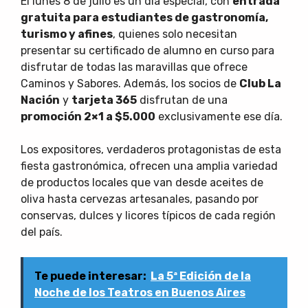
El lunes 8 de julio es un día especial, con
entrada
gratuita para estudiantes de gastronomía,
turismo y afines
, quienes solo necesitan
presentar su certificado de alumno en curso para
disfrutar de todas las maravillas que ofrece
Caminos y Sabores. Además, los socios de
Club La
Nación
y
tarjeta 365
disfrutan de una
promoción 2×1 a $5.000
exclusivamente ese día.
Los expositores, verdaderos protagonistas de esta
fiesta gastronómica, ofrecen una amplia variedad
de productos locales que van desde aceites de
oliva hasta cervezas artesanales, pasando por
conservas, dulces y licores típicos de cada región
del país.
Te puede interesar:
La 5ª Edición de la
Noche de los Teatros en Buenos Aires