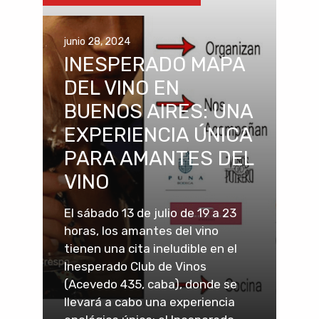
junio 28, 2024
INESPERADO MAPA
DEL VINO EN
BUENOS AIRES: UNA
EXPERIENCIA ÚNICA
PARA AMANTES DEL
VINO
El sábado 13 de julio de 19 a 23
horas, los amantes del vino
tienen una cita ineludible en el
Inesperado Club de Vinos
(Acevedo 435, caba), donde se
llevará a cabo una experiencia