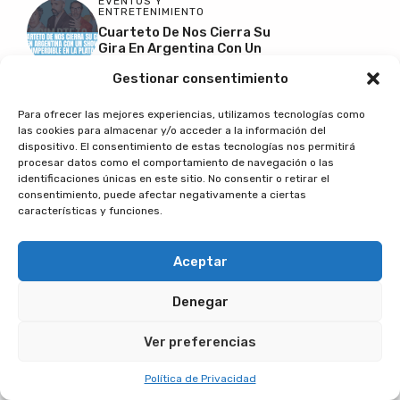
EVENTOS Y
ENTRETENIMIENTO
Cuarteto De Nos Cierra Su
Gira En Argentina Con Un
Show Imperdible En La
Gestionar consentimiento
Plata
DONDE COMPRAR
Para ofrecer las mejores experiencias, utilizamos tecnologías como
Ofertas Imperdibles En
las cookies para almacenar y/o acceder a la información del
Frutas Y Verduras En La
dispositivo. El consentimiento de estas tecnologías nos permitirá
Feria Minorista Del
procesar datos como el comportamiento de navegación o las
Mercado Central
identificaciones únicas en este sitio. No consentir o retirar el
consentimiento, puede afectar negativamente a ciertas
características y funciones.
Aceptar
CAMINANDO ARGENTINA
Denegar
Ver preferencias
Política de Privacidad
Twitter
Instagram
Pinterest
Facebook