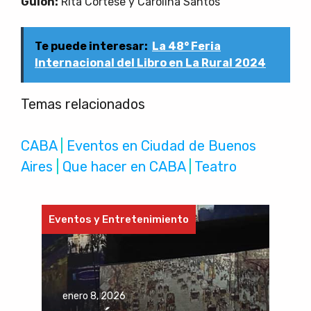
Guion:
Rita Cortese y Carolina Santos
Te puede interesar:
La 48° Feria
Internacional del Libro en La Rural 2024
Temas relacionados
CABA
 | 
Eventos en Ciudad de Buenos
Aires
 | 
Que hacer en CABA
 | 
Teatro
Eventos y Entretenimiento
enero 8, 2026