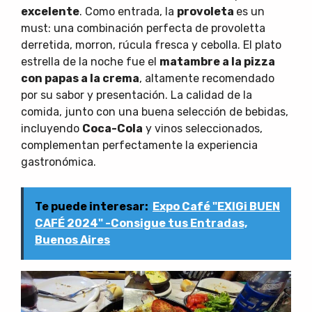
excelente
. Como entrada, la
provoleta
es un
must: una combinación perfecta de provoletta
derretida, morron, rúcula fresca y cebolla. El plato
estrella de la noche fue el
matambre a la pizza
con papas a la crema
, altamente recomendado
por su sabor y presentación. La calidad de la
comida, junto con una buena selección de bebidas,
incluyendo
Coca-Cola
y vinos seleccionados,
complementan perfectamente la experiencia
gastronómica.
Te puede interesar:
Expo Café "EXIGi BUEN
CAFÉ 2024" -Consigue tus Entradas,
Buenos Aires