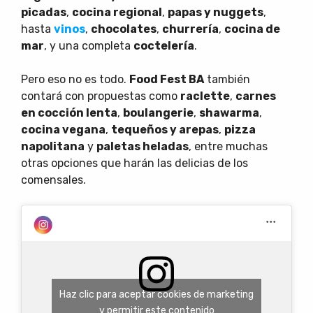
picadas
,
cocina regional
,
papas y nuggets
,
hasta
vinos
,
chocolates
,
churrería
,
cocina de
mar
, y una completa
coctelería
.
Pero eso no es todo.
Food Fest BA
también
contará con propuestas como
raclette
,
carnes
en cocción lenta
,
boulangerie
,
shawarma
,
cocina vegana
,
tequeños y arepas
,
pizza
napolitana
y
paletas heladas
, entre muchas
otras opciones que harán las delicias de los
comensales.
Haz clic para aceptar cookies de marketing
y permitir este contenido