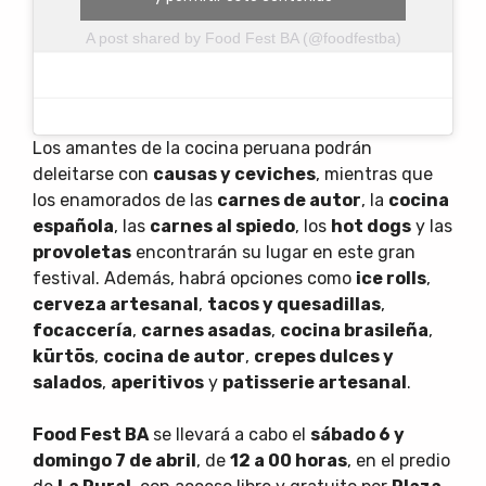
A post shared by Food Fest BA (@foodfestba)
Los amantes de la cocina peruana podrán
deleitarse con
causas y ceviches
, mientras que
los enamorados de las
carnes de autor
, la
cocina
española
, las
carnes al spiedo
, los
hot dogs
y las
provoletas
encontrarán su lugar en este gran
festival. Además, habrá opciones como
ice rolls
,
cerveza artesanal
,
tacos y quesadillas
,
focaccería
,
carnes asadas
,
cocina brasileña
,
kürtös
,
cocina de autor
,
crepes dulces y
salados
,
aperitivos
y
patisserie artesanal
.
Food Fest BA
se llevará a cabo el
sábado 6 y
domingo 7 de abril
, de
12 a 00 horas
, en el predio