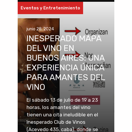
Eventos y Entretenimiento
junio 28, 2024
INESPERADO MAPA
DEL VINO EN
BUENOS AIRES: UNA
EXPERIENCIA ÚNICA
PARA AMANTES DEL
VINO
El sábado 13 de julio de 19 a 23
horas, los amantes del vino
tienen una cita ineludible en el
Inesperado Club de Vinos
(Acevedo 435, caba), donde se