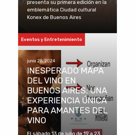
presenta su primera edición en la
emblemática Ciudad cultural
Konex de Buenos Aires
Eventos y Entretenimiento
junio 28, 2024
INESPERADO MAPA
DEL VINO EN
BUENOS AIRES: UNA
EXPERIENCIA ÚNICA
PARA AMANTES DEL
VINO
El sábado 13 de julio de 19 a 23