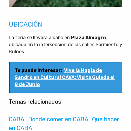
UBICACIÓN
La feria se llevará a cabo en
Plaza Almagro
,
ubicada en la intersección de las calles Sarmiento y
Bulnes.
Te puede interesar:
Vive la Magia de
Sandro en Cultural CAVA: Visita Guiada el
8 de Junio
Temas relacionados
CABA
 | 
Donde comer en CABA
 | 
Que hacer
en CABA