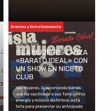
Eventos y Entretenimiento
junio 28, 2024
ISLA MUJERES LANZA
«BARATO IDEAL» CON
UN SHOW EN NICETO
CLUB
Isla Mujeres, la reconocida banda
que ha cautivado a sus fans con su
energía y música distintiva, está
lista para presentar su anticipado