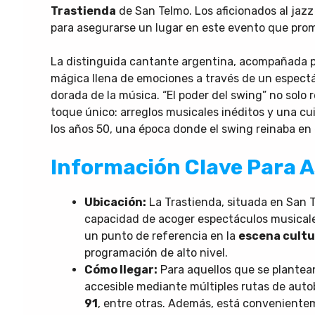
Trastienda
de San Telmo. Los aficionados al jaz
para asegurarse un lugar en este evento que prome
La distinguida cantante argentina, acompañada p
mágica llena de emociones a través de un espectá
dorada de la música. “El poder del swing” no solo re
toque único: arreglos musicales inéditos y una c
los años 50, una época donde el swing reinaba en
Información Clave Para As
Ubicación:
La Trastienda, situada en San T
capacidad de acoger espectáculos musicale
un punto de referencia en la
escena cultu
programación de alto nivel.
Cómo llegar:
Para aquellos que se plantean
accesible mediante múltiples rutas de autob
91
, entre otras. Además, está conveniente