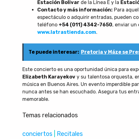
Estación Bolivar
de la Línea E y la
Estaci
Contacto y más información:
Para aquell
espectáculo o adquirir entradas, pueden co
teléfono
+54 (011) 4342-7650
, enviar un
www.latrastienda.com
.
Te puede interesar:
Pretoria y Máze se Pre
Este concierto es una oportunidad única para exp
Elizabeth Karayekov
y su talentosa orquesta, e
música en Buenos Aires. Un evento imperdible par
nunca antes se han escuchado. Asegura tus entra
memorable.
Temas relacionados
conciertos
 | 
Recitales