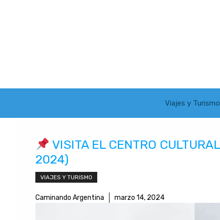
Saltar
al
contenido
Viajes y Turismo
VISITA EL CENTRO CULTURA
2024)
VIAJES Y TURISMO
Caminando Argentina
marzo 14, 2024